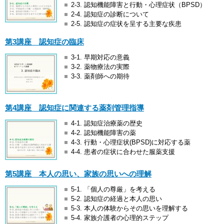
2-3. 認知機能障害と行動・心理症状（BPSD）
2-4. 認知症の診断について
2-5. 認知症の症状を呈する主要な疾患
第3講座 認知症の臨床
3-1. 早期対応の意義
3-2. 薬物療法の実際
3-3. 薬剤師への期待
第4講座 認知症に関連する薬剤管理指導
4-1. 認知症治療薬の歴史
4-2. 認知機能障害の薬
4-3. 行動・心理症状(BPSD)に対応する薬
4-4. 患者の症状に合わせた服薬支援
第5講座 本人の思い、家族の思いへの理解
5-1. 「個人の尊厳」を考える
5-2. 認知症の経過と本人の思い
5-3. 本人の体験からその思いを理解する
5-4. 家族介護者の心理的ステップ