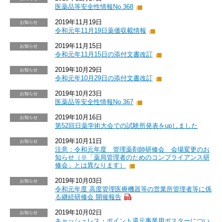
医薬品等安全性情報No.368
2019年11月19日
お知らせ
令和元年11月19日薬価収載情報
2019年11月15日
お知らせ
令和元年11月15日の添付文書改訂
2019年10月29日
お知らせ
令和元年10月29日の添付文書改訂
2019年10月23日
お知らせ
医薬品等安全性情報No.367
2019年10月16日
お知らせ
第52回日薬学術大会での試験所発表をupしました
2019年10月11日
お知らせ
注意：令和元年度 管理薬剤師研修会 会場変更のお
知らせ（※「薬局管理者のためのコンプライアンス研
修会」とは異なります）
2019年10月03日
お知らせ
令和元年度 高度管理医療機器等の営業所管理者等に係
る継続研修会 開催報告
2019年10月02日
お知らせ
キャッシュレス・ポイント還元事業用ポスターについ