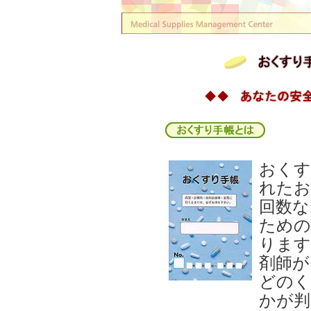
おくす
れたお
回数な
ための
ります
剤師が
どのく
かが判